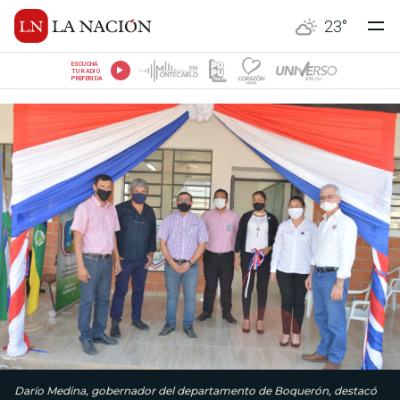
23
°
ESCUCHÁ
TU RADIO
PREFERIDA
Darío Medina, gobernador del departamento de Boquerón, destacó