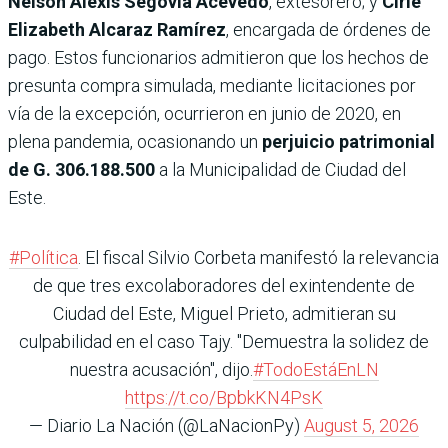
Nelson Alexis Segovia Acevedo
, extesorero; y
Cirle
Elizabeth Alcaraz Ramírez
, encargada de órdenes de
pago. Estos funcionarios admitieron que los hechos de
presunta compra simulada, mediante licitaciones por
vía de la excepción, ocurrieron en junio de 2020, en
plena pandemia, ocasionando un
perjuicio patrimonial
de G. 306.188.500
a la Municipalidad de Ciudad del
Este.
#Política
. El fiscal Silvio Corbeta manifestó la relevancia
de que tres excolaboradores del exintendente de
Ciudad del Este, Miguel Prieto, admitieran su
culpabilidad en el caso Tajy. "Demuestra la solidez de
nuestra acusación", dijo.
#TodoEstáEnLN
https://t.co/BpbkKN4PsK
— Diario La Nación (@LaNacionPy)
August 5, 2026