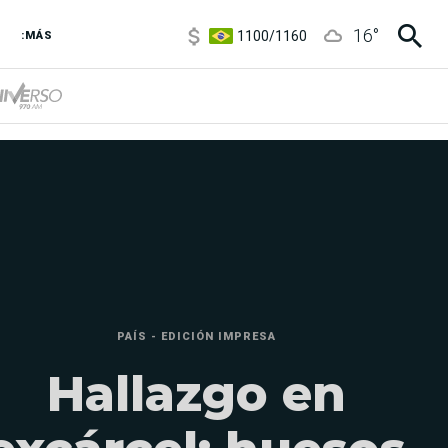
5900
/
5960
16
°
1100
/
1160
:MÁS
3,8
/
4
6850
/
7200
5900
/
5960
PAÍS - EDICIÓN IMPRESA
Hallazgo en