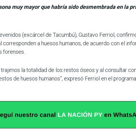
rsona muy mayor que habría sido desmembrada en la pri
Pre­venidos (excárcel de Tacumbú), Gustavo Ferriol, confir
l corres­ponden a huesos humanos, de acuerdo con el info
s forenses.
rajimos la tota­lidad de los restos óseos y al consultar c
restos de huesos humanos”, expresó Ferriol en el pro­grama 