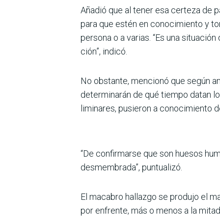
Añadió que al tener esa cer­teza de p
para que estén en conoci­miento y tom
persona o a varias. “Es una situación
ción”, indicó.
No obstante, mencionó que según aná
determinarán de qué tiempo datan los 
liminares, pusieron a cono­cimiento 
“De confirmarse que son hue­sos hum
desmembrada”, puntualizó.
El macabro hallazgo se pro­dujo el ma
por enfrente, más o menos a la mitad