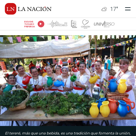
17
°
ESCUCHÁ
TU RADIO
PREFERIDA
El tereré, más que una bebida, es una tradición que fomenta la unión,