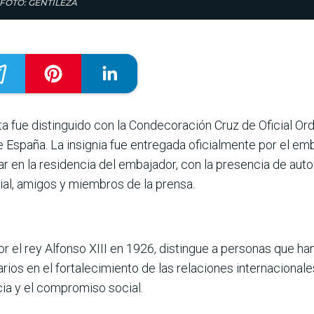
rio.FOTO: GENTILEZA
fue dis­tinguido con la Conde­coración Cruz de Oficial Ord
 España. La insig­nia fue entregada oficialmente por el e
r en la residen­cia del embajador, con la presen­cia de auto
al, amigos y miem­bros de la prensa.
a por el rey Alfonso XIII en 1926, distingue a personas que 
rios en el fortalecimiento de las rela­ciones internaciona
acia y el compromiso social.