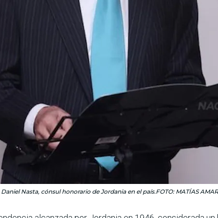
 Daniel Nasta, cónsul honorario de Jordania en el país.FOTO: MATÍAS AMA
dencia alcanzada por Jordania en 1946, consi­derada un hi