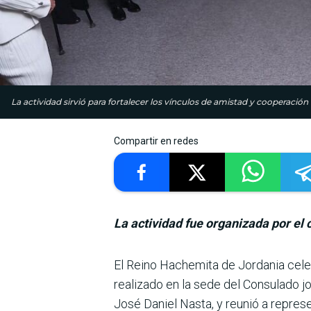
La actividad sirvió para fortalecer los vínculos de amistad y coopera
Compartir en redes
La actividad fue organizada por el 
El Reino Hachemita de Jor­dania cel
reali­zado en la sede del Consu­lado 
José Daniel Nasta, y reunió a repres