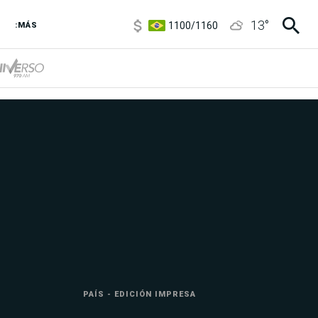
1100
/
1160
13
°
3,8
/
4
:MÁS
6850
/
7200
5900
/
5960
PAÍS - EDICIÓN IMPRESA