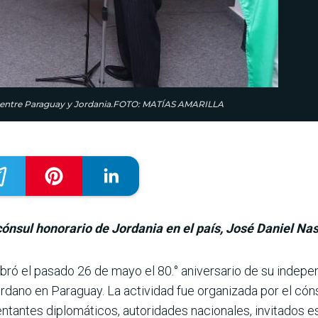
ción entre Paraguay y Jordania.FOTO: MATÍAS AMARILLA
cónsul honorario de Jordania en el país, José Daniel Nas
ebró el pasado 26 de mayo el 80.° aniversario de su inde
jordano en Paraguay. La actividad fue organizada por el cóns
en­tantes diplomáticos, autori­dades nacionales, invitados 