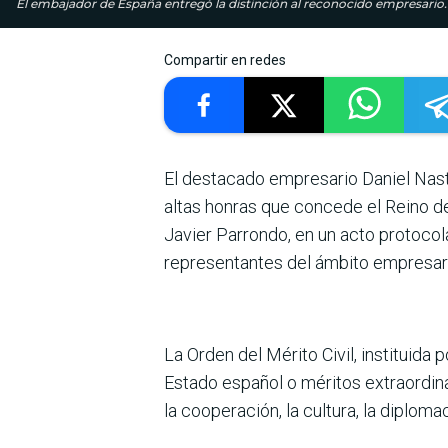
El emba­jador de España entregó la dis­tinción al reco­nocido empre­sa
Compartir en redes
El destacado empresario Daniel Nasta 
altas honras que concede el Reino de
Javier Parrondo, en un acto protocola
representantes del ámbito empresari
La Orden del Mérito Civil, ins­tituid
Estado español o méritos extraordina
la cooperación, la cultura, la diplom