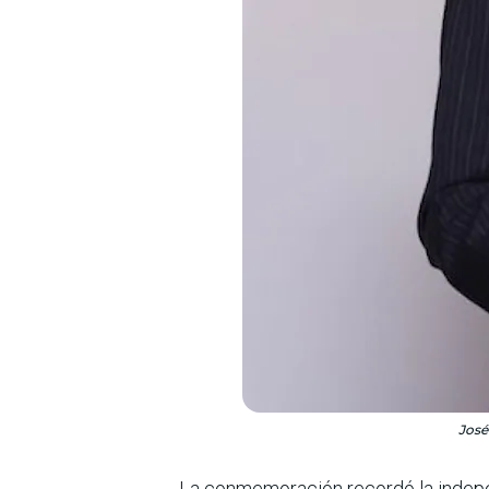
José
La conmemoración recordó la indepen