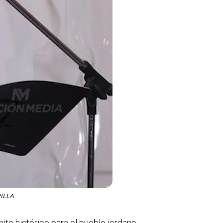
RILLA
to histórico para el pueblo jordano