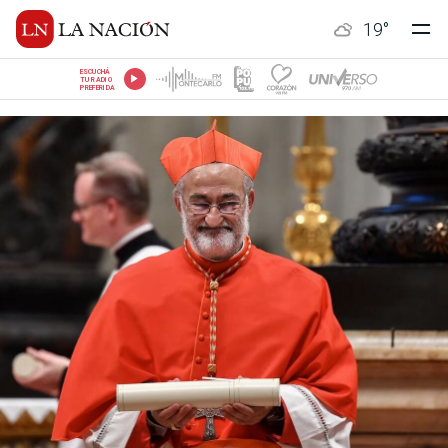
19
°
ESCUCHÁ
TU RADIO
PREFERIDA