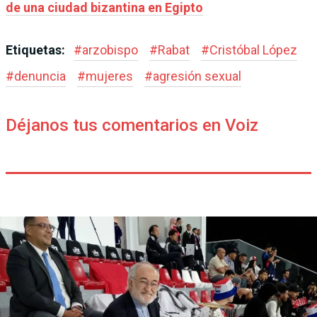
de una ciudad bizantina en Egipto
Etiquetas:
#
arzobispo
#
Rabat
#
Cristóbal López
#
denuncia
#
mujeres
#
agresión sexual
Déjanos tus comentarios en Voiz