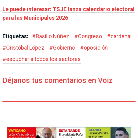
Le puede interesar: TSJE lanza calendario electoral
para las Municipales 2026
Etiquetas:
#
Basilio Núñez
#
Congreso
#
cardenal
#
Cristóbal López
#
Gobierno
#
oposición
#
escuchar a todos los sectores
Déjanos tus comentarios en Voiz