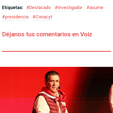
Etiquetas:
#
Destacado
#
investigador
#
asume
#
presidencia
#
Conacyt
Déjanos tus comentarios en Voiz