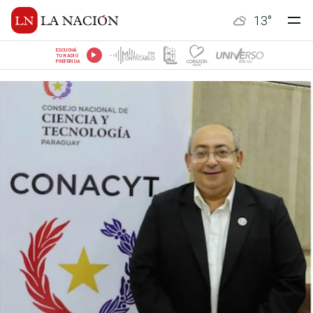
13
°
ESCUCHÁ
TU RADIO
PREFERIDA