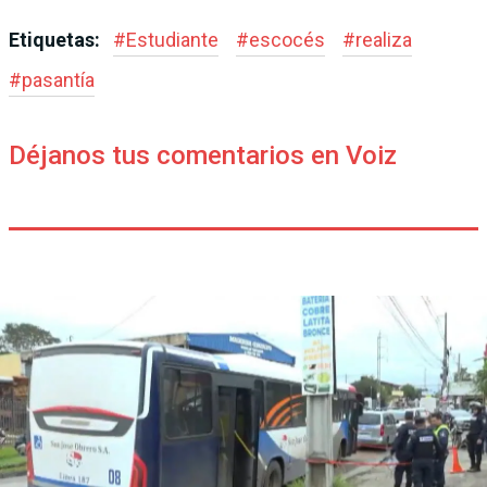
Etiquetas:
#
Estudiante
#
escocés
#
realiza
#
pasantía
Déjanos tus comentarios en Voiz