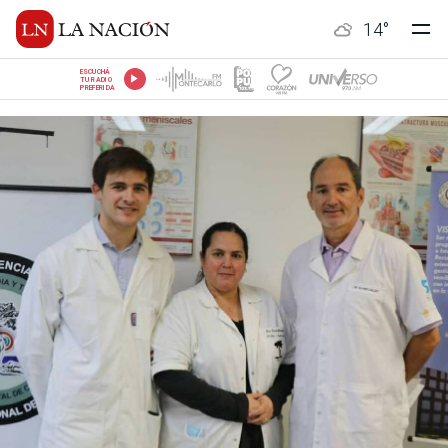
14
°
ESCUCHÁ
TU RADIO
PREFERIDA