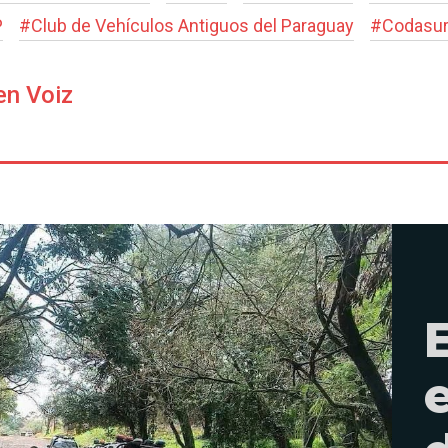
P
#
Club de Vehículos Antiguos del Paraguay
#
Codasu
en Voiz