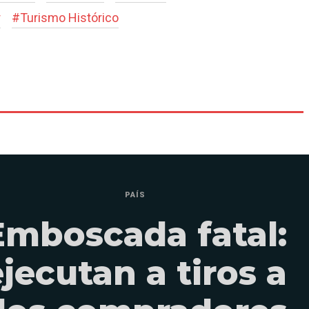
r
#
Turismo Histórico
PAÍS
Emboscada fatal:
ejecutan a tiros a