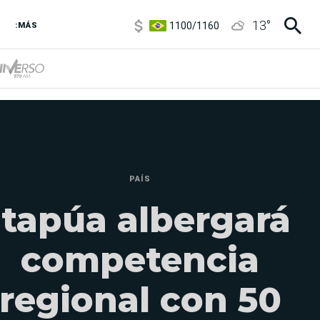
1100
/
1160
13
°
3,8
/
4
:MÁS
6850
/
7200
5900
/
5960
PAÍS
Itapúa albergará
competencia
regional con 50