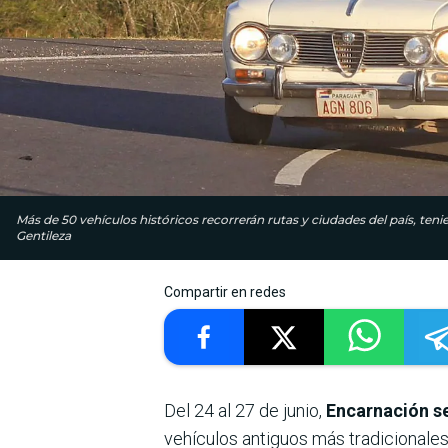
Más de 50 vehículos históricos recorrerán rutas y ciudades del país, teni
Gentileza
Compartir en redes
Del 24 al 27 de junio,
Encarnación se
vehículos antiguos más tradicionales