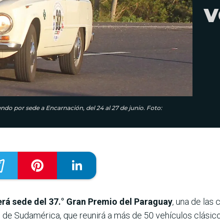
v
endo por sede a Encarnación, del 24 al 27 de junio. Foto:
rá sede del 37.° Gran Premio del Paraguay
, una de las
 de Sudamérica, que reunirá a más de 50 vehículos clásic