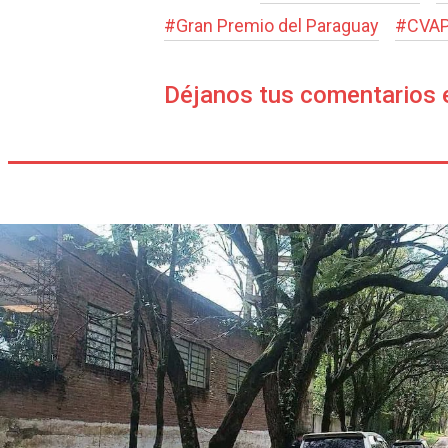
#
Gran Premio del Paraguay
#
CVA
Déjanos tus comentarios 