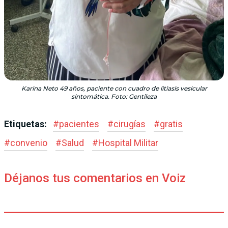
Karina Neto 49 años, paciente con cuadro de litiasis vesicular
sintomática. Foto: Gentileza
Etiquetas:
#
pacientes
#
cirugías
#
gratis
#
convenio
#
Salud
#
Hospital Militar
Déjanos tus comentarios en Voiz