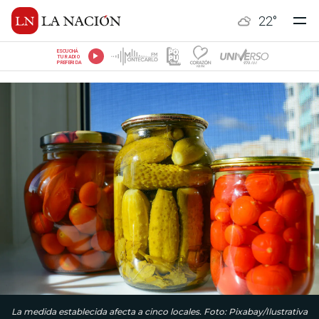
22
°
ESCUCHÁ
TU RADIO
PREFERIDA
La medida establecida afecta a cinco locales. Foto: Pixabay/Ilustrativa