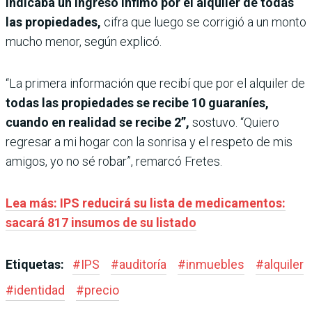
indicaba un ingreso ínfimo por el alquiler de todas
las propiedades,
cifra que luego se corrigió a un monto
mucho menor, según explicó.
“La primera información que recibí que por el alquiler de
todas las propiedades se recibe 10 guaraníes,
cuando en realidad se recibe 2”,
sostuvo. “Quiero
regresar a mi hogar con la sonrisa y el respeto de mis
amigos, yo no sé robar”, remarcó Fretes.
Lea más: IPS reducirá su lista de medicamentos:
sacará 817 insumos de su listado
Etiquetas:
#
IPS
#
auditoría
#
inmuebles
#
alquiler
#
identidad
#
precio