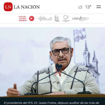
13
°
ESCUCHÁ
TU RADIO
PREFERIDA
El presidente del IPS, Dr. Isaías Fretes, dispuso auditar de las más de