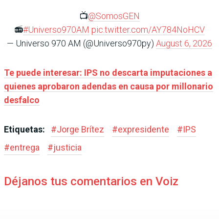
📺
@SomosGEN
📻
#Universo970AM
pic.twitter.com/AY784NoHCV
— Universo 970 AM (@Universo970py)
August 6, 2026
Te puede interesar: IPS no descarta imputaciones a
quienes aprobaron adendas en causa por millonario
desfalco
Etiquetas:
#
Jorge Brítez
#
expresidente
#
IPS
#
entrega
#
justicia
Déjanos tus comentarios en Voiz