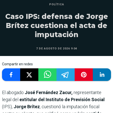
POLÍTICA
Caso IPS: defensa de Jorge
Brítez cuestiona el acta de
imputación
7 DE AGOSTO DE 2026 9:04
Compartir en redes
El abogado
José Fernández Zacur,
representante
legal del
extitular del Instituto de Previsión Social
(IPS),
Jorge Brítez
, cuestionó la imputación fiscal