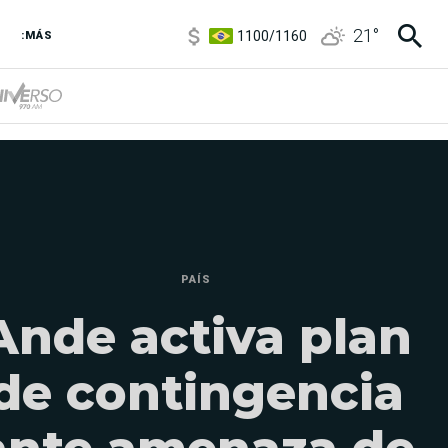
1100
/
1160
21
°
3,8
/
4
:MÁS
6850
/
7200
5900
/
5960
PAÍS
Ande activa plan
de contingencia