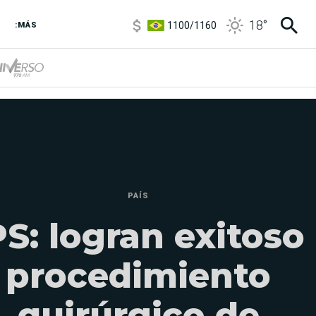
1100
/
1160
18
°
3,8
/
4
:MÁS
6850
/
7200
5900
/
5960
PAÍS
PS: logran exitoso
procedimiento
quirúrgico de