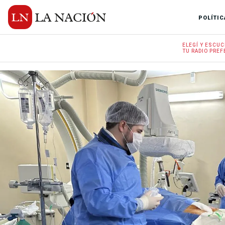
POLÍTIC
ELEGÍ Y
ESCUC
TU RADIO
PREF