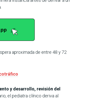
imera instancia antes de derivar a un
.
spera aproximada de entre 48 y 72
cotráfico
ento y desarrollo, revisión del
io, el pediatra clínico deriva al