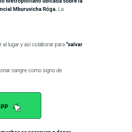
rio Metropolitano ubicada sobre la
encial Mburuvicha Róga.
La
r al lugar y así colaborar para
“salvar
“Donar sangre como signo de