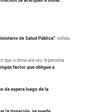
e muchos se acerquen a donar.
inisterio de Salud Pública”
, señala
r que si dona una vez, la persona
ningún factor que obligue a
po de espera luego de la
zar la donación, se puede