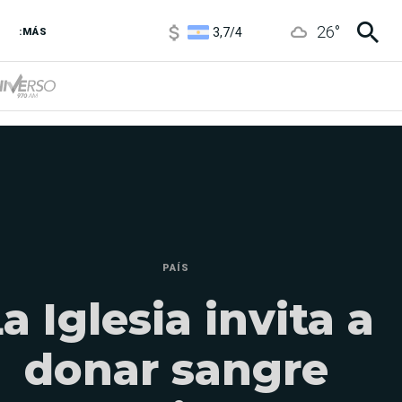
3,7
/
4
26
°
6850
/
7200
:MÁS
5900
/
5960
PAÍS
a Iglesia invita a
donar sangre