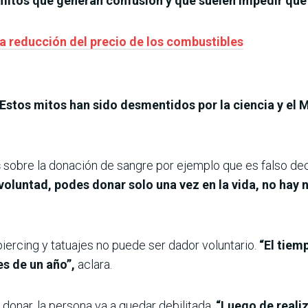
 mitos que generan confusión y que suelen impedir qu
la reducción del precio de los combustibles
Estos mitos han sido desmentidos por la ciencia y el M
s
sobre la donación de sangre por ejemplo que es falso deci
 voluntad, podes donar solo una vez en la vida, no hay 
piercing y tatuajes no puede ser dador voluntario.
“El tiem
es de un año”,
aclara.
donar, la persona va a quedar debilitada.
“Luego de reali