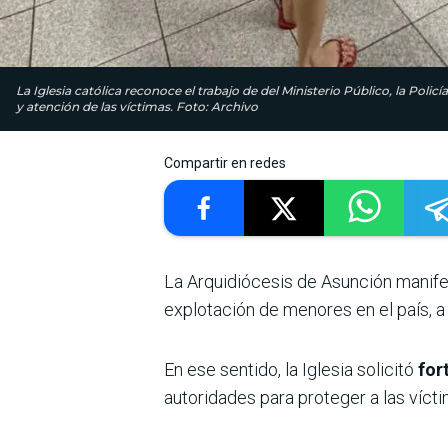
La Iglesia católica reconoce el trabajo de del Ministerio Público, la Polic
y atención de las víctimas. Foto: Archivo
Compartir en redes
La Arquidiócesis de Asunción manif
explotación de menores en el país, 
En ese sentido, la Iglesia solicitó
for
autoridades para proteger a las víct