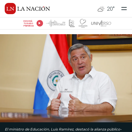
20
°
ESCUCHÁ
TU RADIO
PREFERIDA
El ministro de Educación, Luis Ramírez, destacó la alianza público-