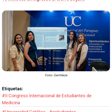
Foto: Gentileza
Etiquetas:
#
II Congreso Internacional de Estudiantes de
Medicina
#
Universidad Católica
#
estudiantes