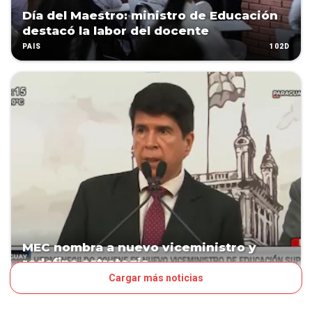
Día del Maestro: ministro de Educación
destacó la labor del docente
102D
PAÍS
MEC nombra a nuevo viceministro y
redefine estrategia
Cargar más noticias
132D
POLÍTICA