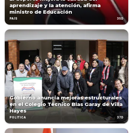
aprendizaje y la atención, afirma
ministro de Educación
35D
PAÍS
Gobierno anuncia mejoras estructurales
en el Colegio Técnico Blas Garay de Villa
Hayes
37D
POLÍTICA