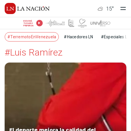
15
°
ESCUCHÁ
TU RADIO
PREFERIDA
#TerremotoEnVenezuela
#Hacedores LN
#Especiales LN
#Luis Ramírez
El deporte mejora la calidad del