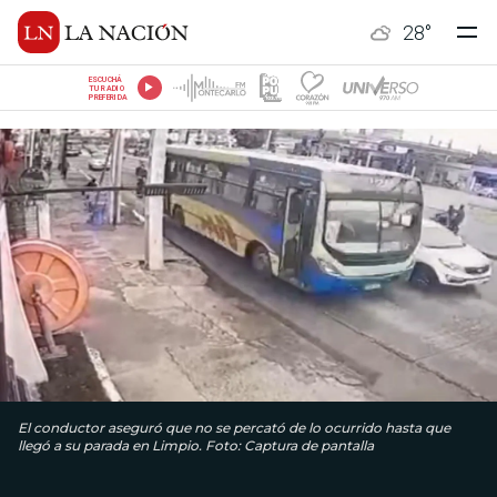
28
°
ESCUCHÁ
TU RADIO
PREFERIDA
El conductor aseguró que no se percató de lo ocurrido hasta que
llegó a su parada en Limpio. Foto: Captura de pantalla