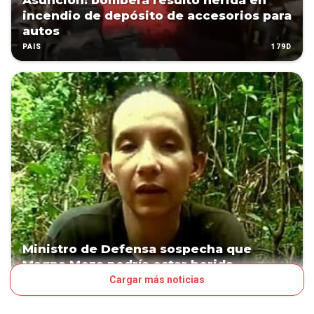
Asunción: bombera resultó herida en
incendio de depósito de accesorios para
autos
179D
PAÍS
Ministro de Defensa sospecha que
Magna Meza podría estar herida
Cargar más noticias
387D
POLÍTICA