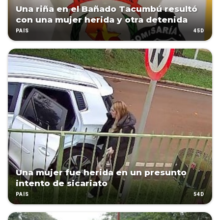
Una riña en el Bañado Tacumbú resultó
con una mujer herida y otra detenida
45D
PAÍS
Una mujer fue herida en un presunto
intento de sicariato
54D
PAÍS