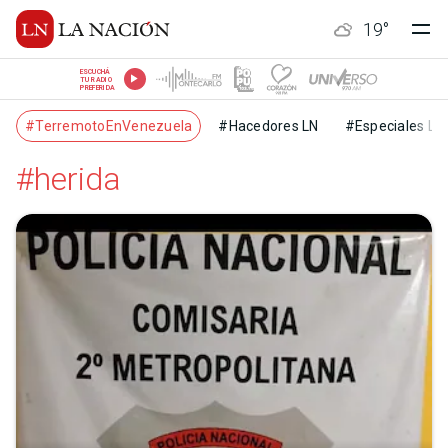
19
°
ESCUCHÁ
TU RADIO
PREFERIDA
#TerremotoEnVenezuela
#Hacedores LN
#Especiales LN
#herida