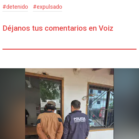
#
detenido
#
expulsado
Déjanos tus comentarios en Voiz