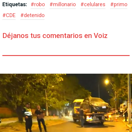
Etiquetas:
#
robo
#
millonario
#
celulares
#
primo
#
CDE
#
detenido
Déjanos tus comentarios en Voiz