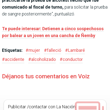
practicarse la prueba de alcotest hecho que fue
comunicado al fiscal de turno,
para solicitar la prueba
de sangre posteriormente”, puntualizó.
Te puede interesar: Detienen a cinco sospechosos
por balear a un joven en una cancha de Ñemby
Etiquetas:
#
mujer
#
falleció
#
Lambaré
#
accidente
#
alcoholizado
#
conductor
Déjanos tus comentarios en Voiz
Publicitar /contactar con La Nación