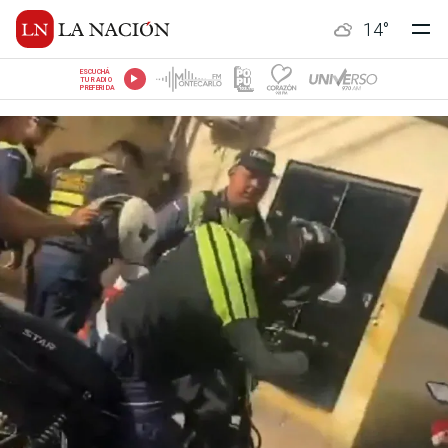
14
°
ESCUCHÁ
TU RADIO
PREFERIDA