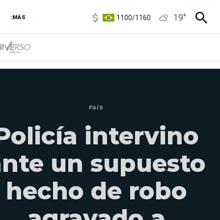
1100
/
1160
19
°
3,8
/
4
:MÁS
6850
/
7200
5900
/
5960
PAÍS
Policía intervino
ante un supuesto
hecho de robo
agravado a