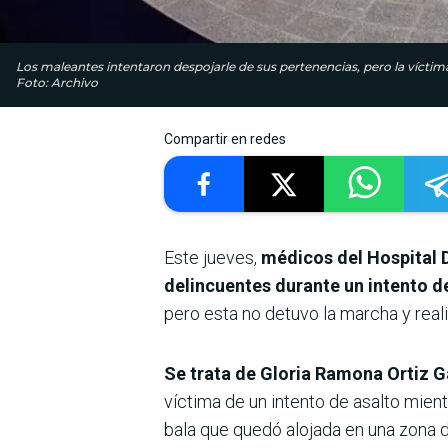
Los maleantes intentaron despojarle de sus pertenencias, pero la víctim
Foto: Archivo
Compartir en redes
Este jueves,
médicos del Hospital D
delincuentes durante un intento d
pero esta no detuvo la marcha y real
Se trata de Gloria Ramona Ortiz Ga
víctima de un intento de asalto mient
bala que quedó alojada en una zona do