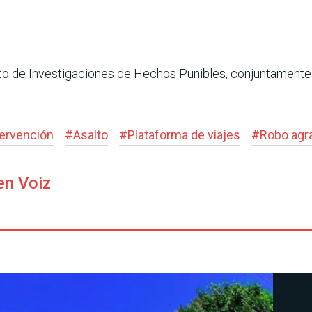
to de Investigaciones de Hechos Punibles, conjuntamente c
tervención
#
Asalto
#
Plataforma de viajes
#
Robo agr
en Voiz