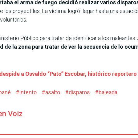
taba el arma de fuego decidió realizar varios disparo
 de los proyectiles. La víctima logró llegar hasta una estac
voluntarios.
inisterio Público para tratar de identificar a los maleantes.
de la zona para tratar de ver la secuencia de lo ocurr
despide a Osvaldo “Pato” Escobar, histórico reportero
pané
#
intento
#
asalto
#
disparos
#
baleada
en Voiz