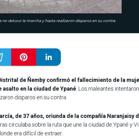
a no detuvo la marcha y hasta realizaron disparos en su contra.
istrital de Ñemby confirmó el fallecimiento de la muje
e asalto en la ciudad de Ypané
. Los maleantes intentaro
izaron disparos en su contra.
rcía, de 37 años, oriunda de la compañía Naranjaisy de
ras circulaba sobre la ruta que une la ciudad de Ypané y Vi
nde era difícil de extraer.