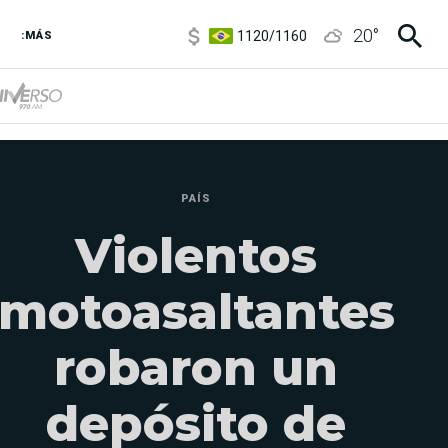
1120
/
1160
20
°
3,6
/
3,9
:MÁS
6850
/
7200
5920
/
5970
PAÍS
Violentos
motoasaltantes
robaron un
depósito de