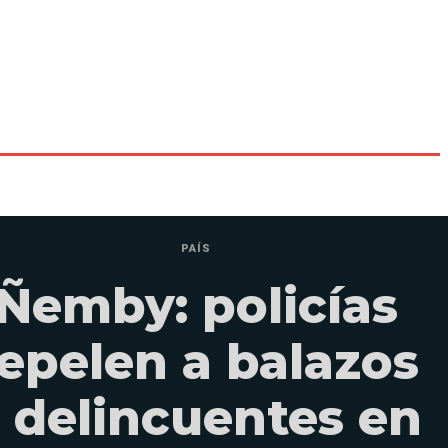
PAÍS
Ñemby: policías
epelen a balazos
 delincuentes en