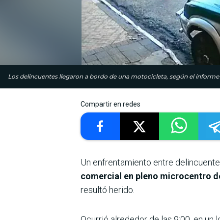
Los delincuentes llegaron a bordo de una motocicleta, según el informe p
Compartir en redes
Un enfrentamiento entre delincuente
comercial en pleno microcentro 
resultó herido.
Ocurrió alrededor de las 9:00, en un 