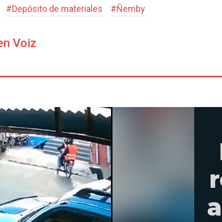
#
Depósito de materiales
#
Ñemby
en Voiz
r
a