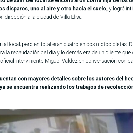
o de salir del local se encontraron con la hija de los 
 disparos, uno al aire y otro hacia el suelo,
y logró int
n dirección a la ciudad de Villa Elisa.
 al local, pero en total eran cuatro en dos motocicletas. De
era la recaudación del día y lo demás era de un cliente qu
oficial interviniente Miguel Valdez en conversación con ca
entan con mayores detalles sobre los autores del hec
a se encuentra realizando los trabajos de recolecció