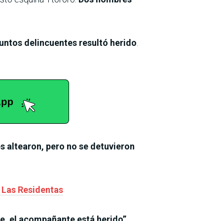
untos delincuentes resultó herido
.
s altearon, pero no se detuvieron
l Las Residentas
, el acompañante está herido”,