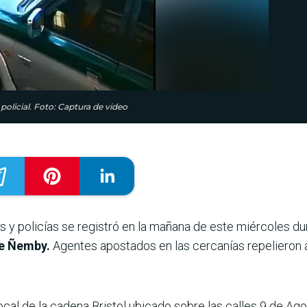
olicial. Foto: Captura de video
s y policías se registró en la mañana de este miércoles d
de Ñemby.
Agentes apostados en las cercanías repelieron a
local de la cadena Bristol ubicado sobre las calles 9 de Ag