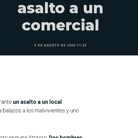
asalto a un
comercial
5 DE AGOSTO DE 2026 11:32
urante
un asalto a un local
 balazos a los malvivientes y uno
osto esquina Ytororö.
Dos hombres