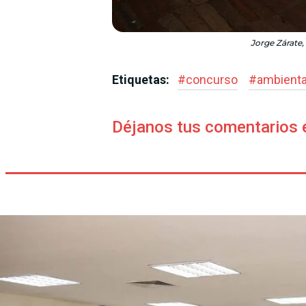
Jorge Zárate,
Etiquetas:
#
concurso
#
ambienta
Déjanos tus comentarios 