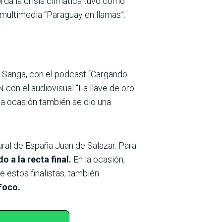
rda la crisis climática tuvo como
 multimedia “Paraguay en llamas”:
 Sanga, con el podcast “Cargando
on el audiovisual “La llave de oro
 la ocasión también se dio una
ural de España Juan de Salazar. Para
o a la recta final.
En la ocasión,
e estos finalistas, también
Foco.