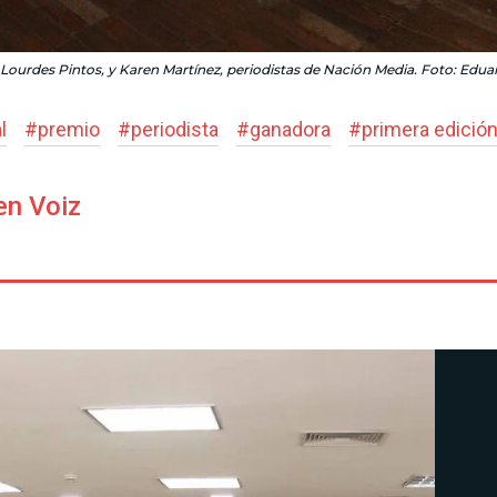
 Lourdes Pintos, y Karen Martínez, periodistas de Nación Media. Foto: Edu
l
#
premio
#
periodista
#
ganadora
#
primera edició
en Voiz