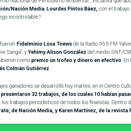
mio Nacional de Periodismo Ambiental”, iniciativa que abo
ación/Nación Media
,
Lourdes Pintos Báez,
con el trabajo
ego incontrolable?.
 fueron:
Fidelminio Losa Toews
de la Radio 95.5 FM Yalve
lve Sanga”; y
Yehimy Alison González
del medio SNT/C9N c
ecibieron como
premio un trofeo y dinero en efectivo
. En
és Colmán Gutiérrez
ajes ganadores se desarrolló hoy martes, en el Centro Cult
 presentaron 32 trabajos, de los cuales 10 habían pasad
los trabajos periodísticos de todos los finalistas. Dentro d
ate, de Nación Media, y Karen Martínez, de la revista 