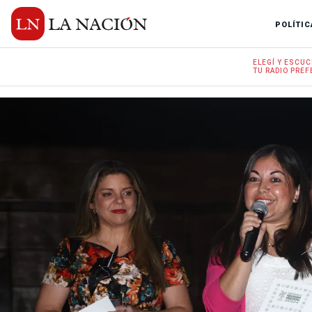
POLÍTIC
ELEGÍ Y
ESCUC
TU RADIO
PREF