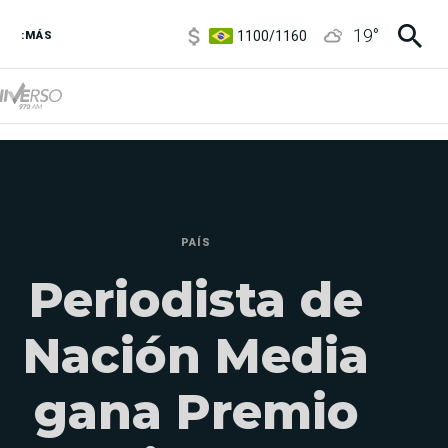
1100
/
1160
19
°
3,8
/
4
:MÁS
6850
/
7200
5900
/
5960
PAÍS
Periodista de
Nación Media
gana Premio