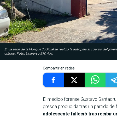
En la sede de la Morgue Judicial se realizó la autopsia al cuerpo del joven 
cráneo. Foto: Universo 970 AM.
Compartir en redes
El médico forense Gustavo Santacruz r
gresca producida tras un partido de f
adolescente falleció tras recibir u