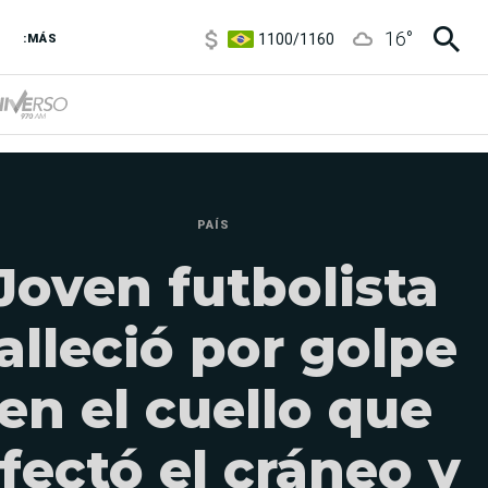
1100
/
1160
16
°
3,8
/
4
:MÁS
6850
/
7200
5900
/
5960
PAÍS
Joven futbolista
alleció por golpe
en el cuello que
fectó el cráneo y