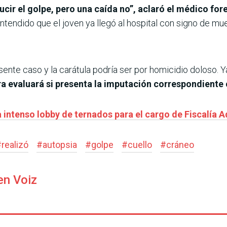
ir el golpe, pero una caída no”, aclaró el médico fore
ntendido que el joven ya llegó al hospital con signo de mue
esente caso y la carátula podría ser por homicidio doloso. 
ra evaluará si presenta la imputación correspondiente
a intenso lobby de ternados para el cargo de Fiscalía A
#
realizó
#
autopsia
#
golpe
#
cuello
#
cráneo
en Voiz