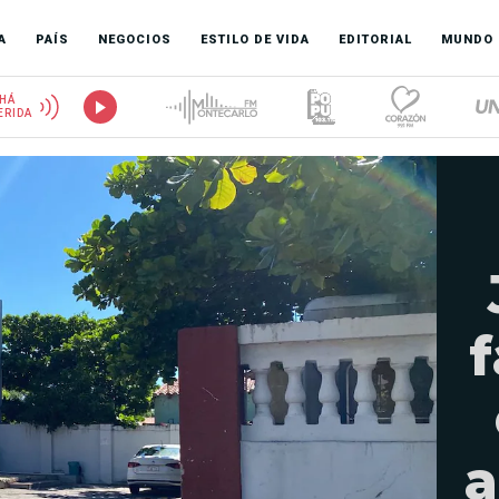
A
PAÍS
NEGOCIOS
ESTILO DE VIDA
EDITORIAL
MUNDO
HÁ
ERIDA
f
a