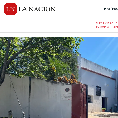
POLÍTIC
ELEGÍ Y
ESCUC
TU RADIO
PREF