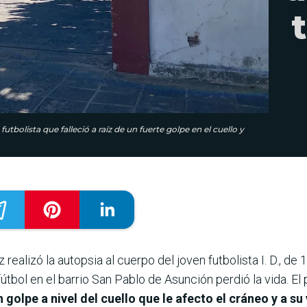
futbolista que falleció a raíz de un fuerte golpe en el cuello y
ealizó la autopsia al cuerpo del joven futbolista I. D., de
útbol en el barrio San Pablo de Asunción perdió la vida. El
n golpe a nivel del cuello que le afecto el cráneo y a s