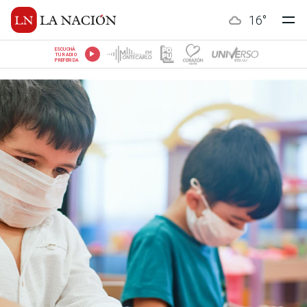
16
°
ESCUCHÁ
TU RADIO
PREFERIDA