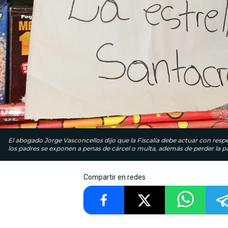
El abogado Jorge Vasconcellos dijo que la Fiscalía debe actuar con resp
los padres se exponen a penas de cárcel o multa, además de perder la pa
Compartir en redes