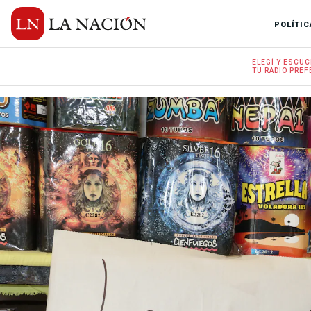
POLÍTIC
ELEGÍ Y
ESCUC
TU RADIO
PREF