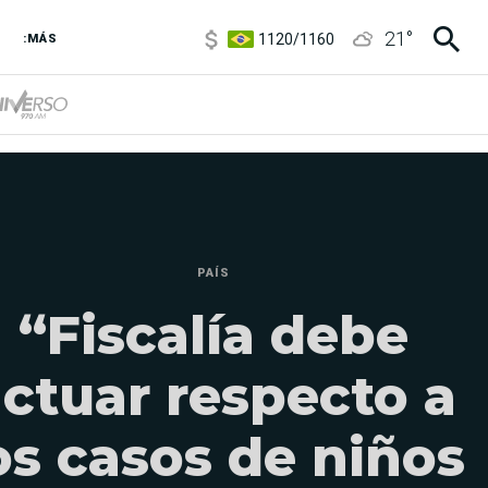
1120
/
1160
21
°
3,6
/
3,9
:MÁS
6850
/
7200
5920
/
5970
PAÍS
“Fiscalía debe
ctuar respecto a
os casos de niños