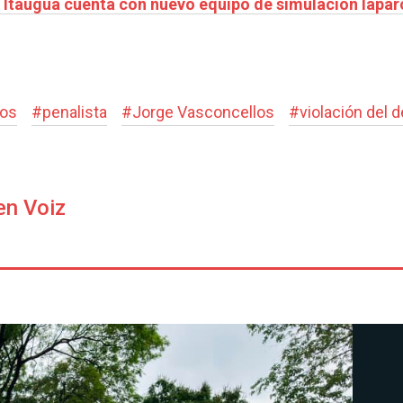
e Itauguá cuenta con nuevo equipo de simulación lapa
dos
#
penalista
#
Jorge Vasconcellos
#
violación del 
en Voiz