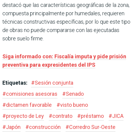
destacó que las características geográficas de la zona,
compuesta principalmente por humedales, requieren
técnicas constructivas específicas, por lo que este tipo
de obras no puede compararse con las ejecutadas
sobre suelo firme.
Siga informado con: Fiscalía imputa y pide prisión
preventiva para expresidentes del IPS
Etiquetas:
#
Sesión conjunta
#
comisiones asesoras
#
Senado
#
dictamen favorable
#
visto bueno
#
proyecto de Ley
#
contrato
#
préstamo
#
JICA
#
Japón
#
construcción
#
Corredro Sur-Oeste