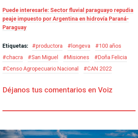
Puede interesarle: Sector fluvial paraguayo repudia
peaje impuesto por Argentina en hidrovía Paraná-
Paraguay
Etiquetas:
#
productora
#
longeva
#
100 años
#
chacra
#
San Miguel
#
Misiones
#
Doña Felicia
#
Censo Agropecuario Nacional
#
CAN 2022
Déjanos tus comentarios en Voiz