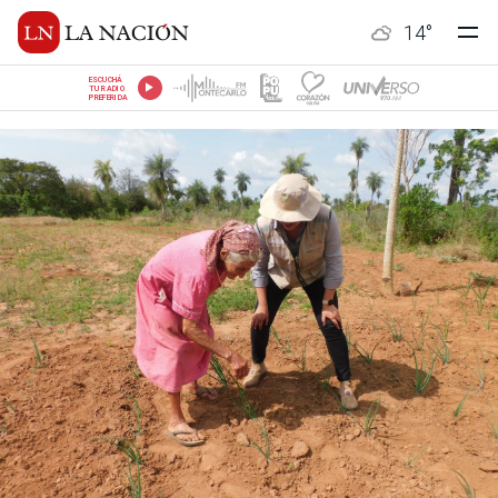
14
°
ESCUCHÁ
TU RADIO
PREFERIDA