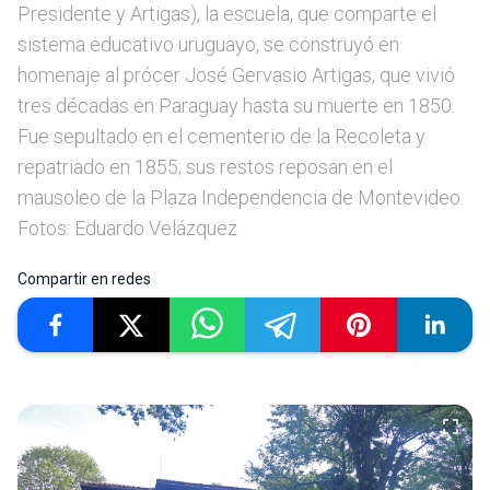
Presidente y Artigas), la escuela, que comparte el
sistema educativo uruguayo, se construyó en
homenaje al prócer José Gervasio Artigas, que vivió
tres décadas en Paraguay hasta su muerte en 1850.
Fue sepultado en el cementerio de la Recoleta y
repatriado en 1855; sus restos reposan en el
mausoleo de la Plaza Independencia de Montevideo.
Fotos: Eduardo Velázquez
Compartir en redes