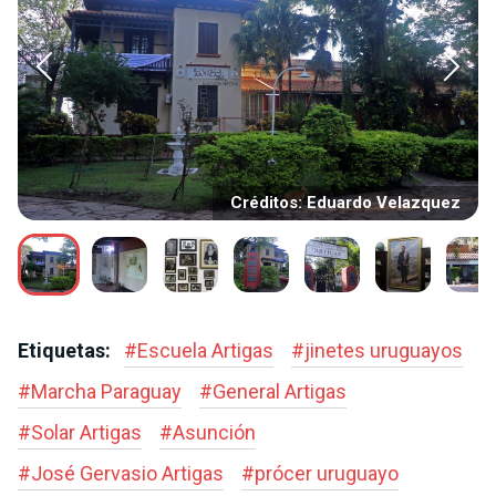
Créditos: Eduardo Velazquez
Etiquetas:
#
Escuela Artigas
#
jinetes uruguayos
#
Marcha Paraguay
#
General Artigas
#
Solar Artigas
#
Asunción
#
José Gervasio Artigas
#
prócer uruguayo