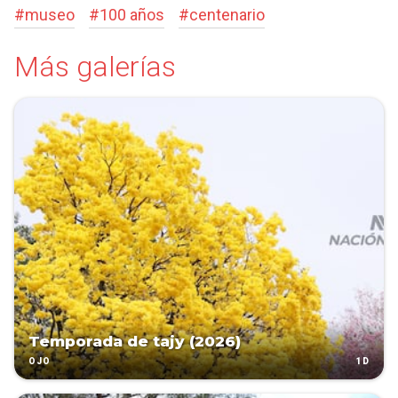
#
museo
#
100 años
#
centenario
Más galerías
Temporada de tajy (2026)
1D
OJO