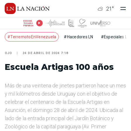
21
°
ESCUCHÁ
TU RADIO
PREFERIDA
#TerremotoEnVenezuela
#Hacedores LN
#Especiales LN
OJO
24 DE ABRIL DE 2024 7:18
Escuela Artigas 100 años
Más de una veintena de jinetes partieron hace un mes
y mil kilómetros desde Uruguay con el objetivo de
celebrar el centenario de la Escuela Artigas en
Asunción, el domingo 28 de abril de 2024. Ubicada al
lado de la entrada principal del Jardín Botánico y
Zoológico de la capital paraguaya (Av. Primer