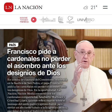
21
°
ESCUCHÁ
TU RADIO
PREFERIDA