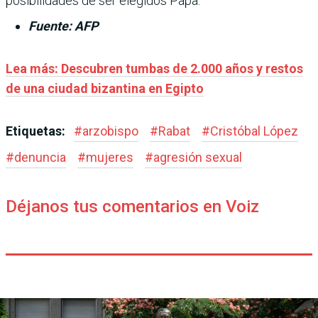
posibilidades de ser elegidos Papa.
Fuente: AFP
Lea más: Descubren tumbas de 2.000 años y restos
de una ciudad bizantina en Egipto
Etiquetas:
#
arzobispo
#
Rabat
#
Cristóbal López
#
denuncia
#
mujeres
#
agresión sexual
Déjanos tus comentarios en Voiz