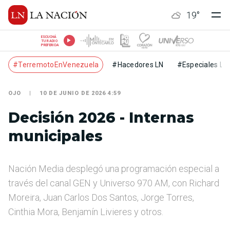
19
°
ESCUCHÁ
TU RADIO
PREFERIDA
#TerremotoEnVenezuela
#Hacedores LN
#Especiales LN
OJO
10 DE JUNIO DE 2026 4:59
Decisión 2026 - Internas
municipales
Nación Media desplegó una programación especial a
través del canal GEN y Universo 970 AM, con Richard
Moreira, Juan Carlos Dos Santos, Jorge Torres,
Cinthia Mora, Benjamín Livieres y otros.