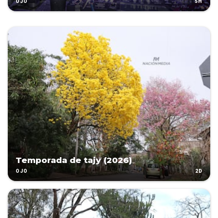
5H
OJO
Temporada de tajy (2026)
2D
OJO