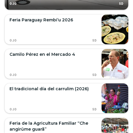
5D
OJO
Feria Paraguay Rembi’u 2026
5D
OJO
Camilo Pérez en el Mercado 4
5D
OJO
El tradicional día del carrulim (2026)
5D
OJO
Feria de la Agricultura Familiar “Che
angirũme guarã”