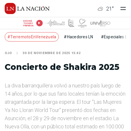
21
°
ESCUCHÁ
TU RADIO
PREFERIDA
#TerremotoEnVenezuela
#Hacedores LN
#Especiales LN
OJO
30 DE NOVIEMBRE DE 2025 15:42
Concierto de Shakira 2025
La diva barranquillera volvió a nuestro país luego de
14 años, por lo que sus fans locales tenían la emoción
atragantada por la larga espera. El tour "Las Mujeres
Ya No Lloran World Tour" presentó dos fechas en
Asunción, el 28 y 29 de noviembre en el estadio La
Nueva Olla, con un público total estimado en 100.000