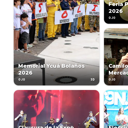
Feria 
2026
OJO
Memorial Ycuá Bolaños
Camilo
2026
Merca
3D
OJO
OJO
Clausura de la Expo
Elecci