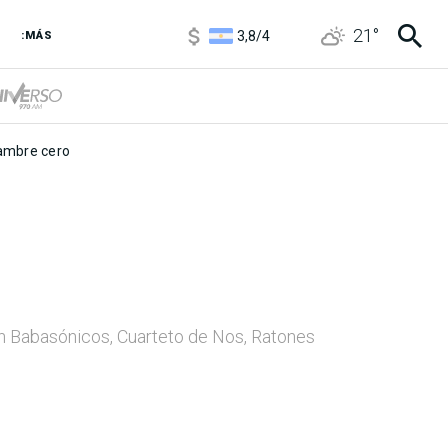
3,8
/
4
21
°
6850
/
7200
:MÁS
5900
/
5960
mbre cero
 con Babasónicos, Cuarteto de Nos, Ratones