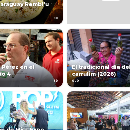
Paraguay Rembi’u
3D
 Pérez en el
El tradicional día de
do 4
carrulim (2026)
3D
OJO
ón de Miss Expo