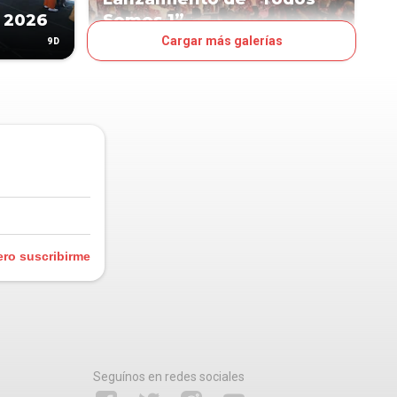
 2026
Somos 1”
Cargar más galerías
9D
11D
OJO
ero suscribirme
Seguínos en redes sociales