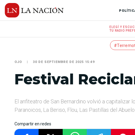
POLÍTIC
ELEGÍ Y
ESCUC
TU RADIO
PREF
#Terremo
OJO
30 DE SEPTIEMBRE DE 2025 15:49
Festival Recicla
El anfiteatro de San Bernardino volvió a capitalizar
Paranoicos, La Beriso, Flou, Las Pastillas del Abue
Compartir en redes