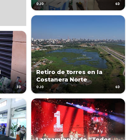
6D
OJO
l
Retiro de torres en la
Costanera Norte
3D
6D
OJO
Lanzamiento de “Todos