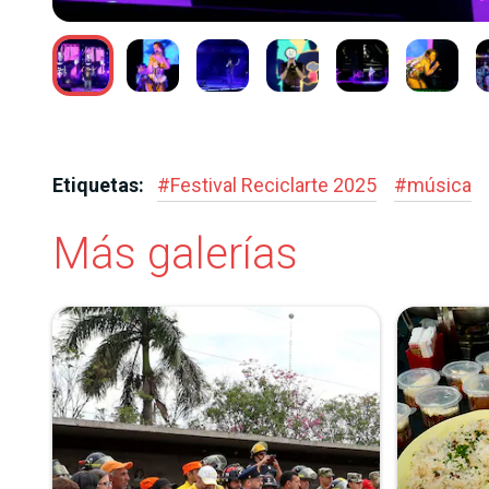
ÚÑEZ
Etiquetas:
#
Festival Reciclarte 2025
#
música
Más galerías