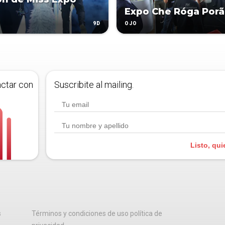
Expo Che Róga Porã
9D
OJO
actar con
Suscribite al mailing.
Listo, qui
s
Términos y condiciones de uso política de