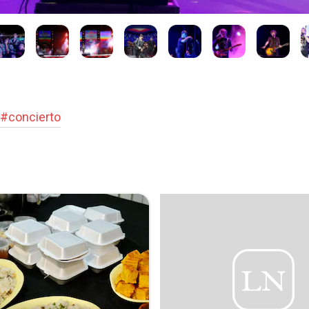
#
concierto