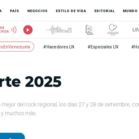
A
PAÍS
NEGOCIOS
ESTILO DE VIDA
EDITORIAL
MUNDO
HÁ
ERIDA
toEnVenezuela
#Hacedores LN
#Especiales LN
#Ha
rte 2025
 lo mejor del rock regional, los días 27 y 28 de setiembre,
lo y muchos más.