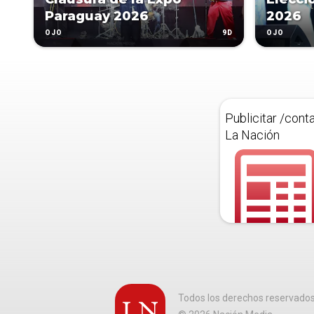
Paraguay 2026
2026
9D
OJO
OJO
Publicitar /cont
La Nación
Todos los derechos reservado