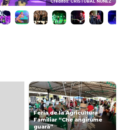
Créditos: CRISTÓBAL NÚÑEZ
Feria de la Agricultura
Familiar “Che angirũme
guarã”