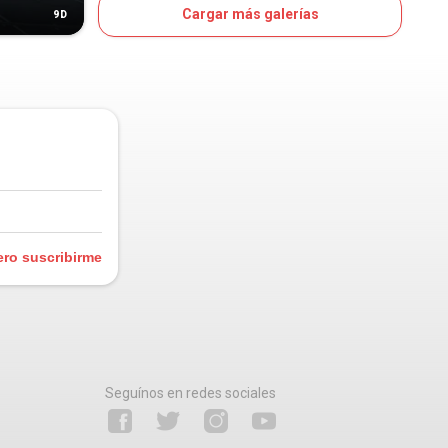
Cargar más galerías
9D
11D
OJO
ero suscribirme
Seguínos en redes sociales