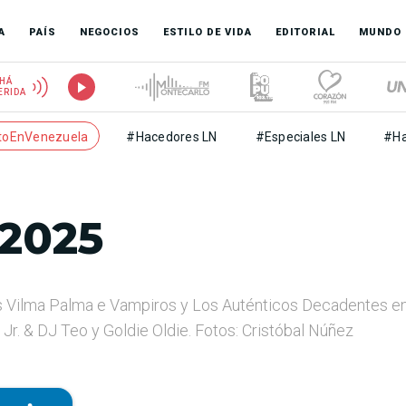
A
PAÍS
NEGOCIOS
ESTILO DE VIDA
EDITORIAL
MUNDO
HÁ
ERIDA
toEnVenezuela
#Hacedores LN
#Especiales LN
#Ha
 2025
s Vilma Palma e Vampiros y Los Auténticos Decadentes en 
r. & DJ Teo y Goldie Oldie. Fotos: Cristóbal Núñez