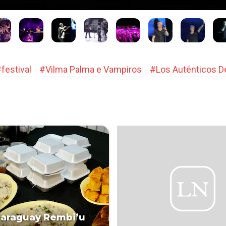
#
festival
#
Vilma Palma e Vampiros
#
Los Auténticos 
Paraguay Rembi’u