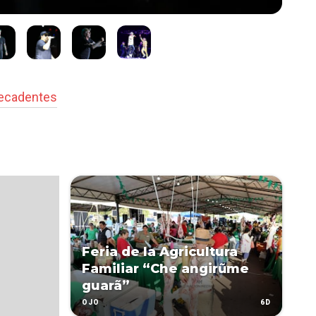
Decadentes
Feria de la Agricultura
Familiar “Che angirũme
guarã”
6D
OJO