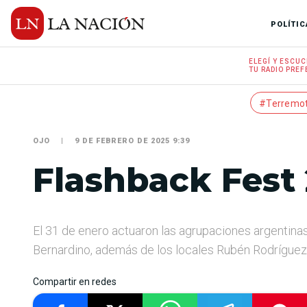
POLÍTIC
ELEGÍ Y
ESCUC
TU RADIO
PREF
#Terremo
OJO
9 DE FEBRERO DE 2025 9:39
Flashback Fest
El 31 de enero actuaron las agrupaciones argentina
Bernardino, además de los locales Rubén Rodríguez J
Compartir en redes