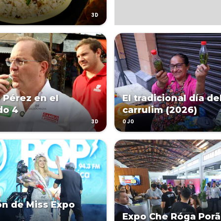
3D
 Pérez en el
El tradicional día de
do 4
carrulim (2026)
3D
OJO
ón de Miss Expo
Expo Che Róga Porã