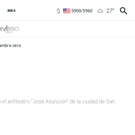
5900
/
5960
27
°
:MÁS
1100
/
1160
3,8
/
4
6850
/
7200
5900
/
5960
mbre cero
el anfiteatro “José Asunción” de la ciudad de San