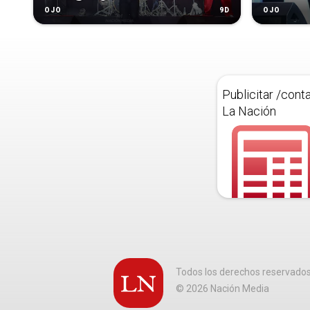
9D
OJO
OJO
Publicitar /cont
La Nación
Todos los derechos reservado
©
2026
Nación Media