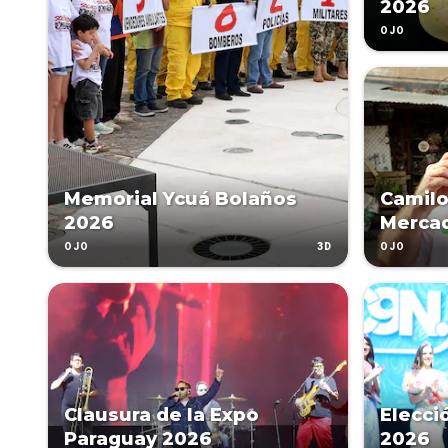
2026
OJO
Memorial Ycuá Bolaños
Camilo
2026
Merca
3D
OJO
OJO
Clausura de la Expo
Elecci
Paraguay 2026
2026