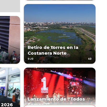
l
Retiro de torres en la
Costanera Norte
3D
6D
OJO
Lanzamiento de “Todos
 2026
Somos 1”