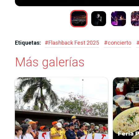
Etiquetas:
#
Flashback Fest 2025
#
concierto
Más galerías
Feria 