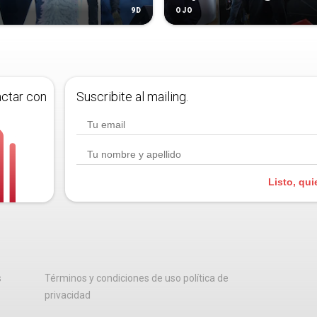
9D
OJO
actar con
Suscribite al mailing.
Listo, qui
s
Términos y condiciones de uso política de
privacidad