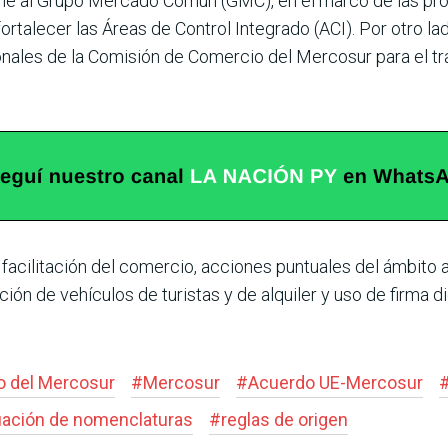
me al Grupo Mercado Común (GMC), en el marco de las pro
talecer las Áreas de Control Integrado (ACI). Por otro la
onales de la Comisión de Comercio del Mercosur para el t
acilitación del comercio, acciones puntuales del ámbito 
ión de vehículos de turistas y de alquiler y uso de firma di
o del Mercosur
#
Mercosur
#
Acuerdo UE-Mercosur
ación de nomenclaturas
#
reglas de origen