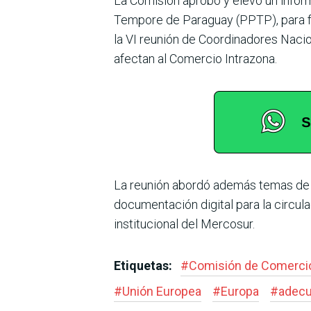
La Comisión aprobó y elevó un infor
Tempore de Paraguay (PPTP), para for
la VI reunión de Coordinadores Naci
afectan al Comercio Intrazona.
La reunión abordó además temas de f
documentación digital para la circulac
institucional del Mercosur.
Etiquetas:
#
Comisión de Comerci
#
Unión Europea
#
Europa
#
adecu