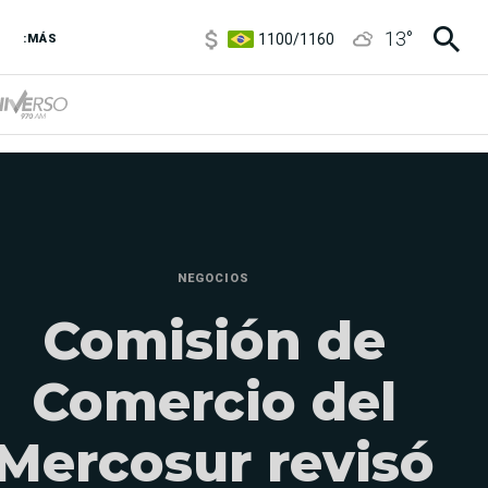
1100
/
1160
13
°
3,8
/
4
:MÁS
6850
/
7200
5900
/
5960
NEGOCIOS
Comisión de
Comercio del
Mercosur revisó