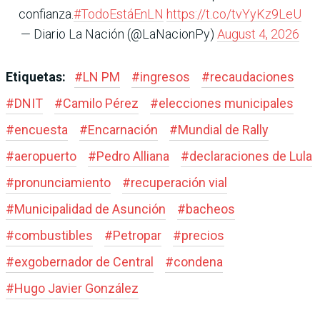
confianza.
#TodoEstáEnLN
https://t.co/tvYyKz9LeU
— Diario La Nación (@LaNacionPy)
August 4, 2026
Etiquetas:
#
LN PM
#
ingresos
#
recaudaciones
#
DNIT
#
Camilo Pérez
#
elecciones municipales
#
encuesta
#
Encarnación
#
Mundial de Rally
#
aeropuerto
#
Pedro Alliana
#
declaraciones de Lula
#
pronunciamiento
#
recuperación vial
#
Municipalidad de Asunción
#
bacheos
#
combustibles
#
Petropar
#
precios
#
exgobernador de Central
#
condena
#
Hugo Javier González