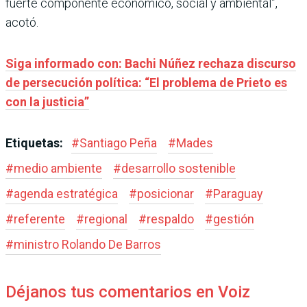
fuerte componente económico, social y ambiental”,
acotó.
Siga informado con: Bachi Núñez rechaza discurso
de persecución política: “El problema de Prieto es
con la justicia”
Etiquetas:
#
Santiago Peña
#
Mades
#
medio ambiente
#
desarrollo sostenible
#
agenda estratégica
#
posicionar
#
Paraguay
#
referente
#
regional
#
respaldo
#
gestión
#
ministro Rolando De Barros
Déjanos tus comentarios en Voiz