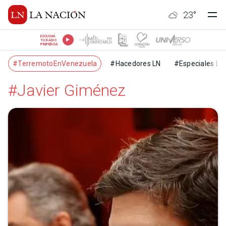
23
°
ESCUCHÁ
TU RADIO
PREFERIDA
#TerremotoEnVenezuela
#Hacedores LN
#Especiales LN
#Javier Giménez