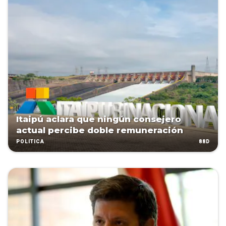
Itaipú aclara que ningún consejero
actual percibe doble remuneración
88D
POLÍTICA