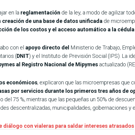
jar en la
reglamentación
de la ley, a modo de agilizar t
a
creación de una base de datos unificada
de microempr
ción de los costos y el acceso automático a la cédul
cabo con el
apoyo directo del
Ministerio de Trabajo, Empl
tarios (
DNIT
) y el Instituto de Previsión Social (IPS). La id
pymes al Registro Nacional de Mipymes
actualizado (
ivos económicos
, explicaron que las microempresas que c
sas por servicios durante los primeros tres años de o
 del 75 %, mientras que las pequeñas un 50% de descuent
es descentralizadas, municipalidades, gobernaciones y el
e diálogo con vialeras para saldar intereses atrasados