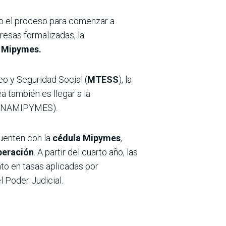
odo el proceso para comenzar a
esas formalizadas, la
a Mipymes.
eo y Seguridad Social (
MTESS
), la
ea también es llegar a la
RENAMIPYMES).
uenten con la
cédula Mipymes
,
peración
. A partir del cuarto año, las
o en tasas aplicadas por
 Poder Judicial.