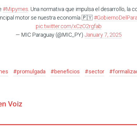
de
#Mipymes
. Una normativa que impulsa el desarrollo, la c
incipal motor se nuestra economía 🇵🇾
#GobiernoDelPar
pic.twitter.com/xCzO2rgfab
— MIC Paraguay (@MIC_PY)
January 7, 2025
mes
#
promulgada
#
beneficios
#
sector
#
formaliza
en Voiz