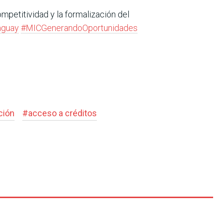
ompetitividad y la formalización del
aguay
#MICGenerandoOportunidades
ción
#
acceso a créditos