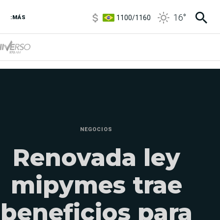
1100
/
1160
16
°
3,8
/
4
:MÁS
6850
/
7200
5900
/
5960
NEGOCIOS
Renovada ley
mipymes trae
beneficios para