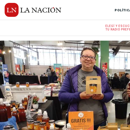
POLÍTIC
ELEGÍ Y
ESCUC
TU RADIO
PREF