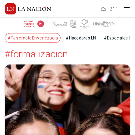
21
°
ESCUCHÁ
TU RADIO
PREFERIDA
#TerremotoEnVenezuela
#Hacedores LN
#Especiales LN
#formalizacion