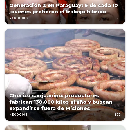
Generación Z en Paraguay: 6 de cada 10
jóvenes prefieren el trabajo híbrido
9D
NEGOCIOS
Chorizo sanjuanino: productores
fabrican 138.000 kilos al año y buscan
expandirse fuera de Misiones
20D
NEGOCIOS