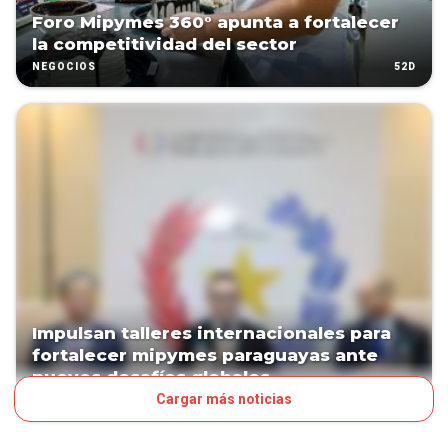
Foro Mipymes 360° apunta a fortalecer
la competitividad del sector
52D
NEGOCIOS
Impulsan talleres internacionales para
fortalecer mipymes paraguayas ante
nuevos desafíos globales
Cargar más noticias
59D
NEGOCIOS