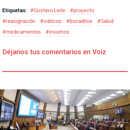
Etiquetas:
#
Gustavo Leite
#
proyecto
#
reasignación
#
viáticos
#
bocaditos
#
Salud
#
medicamentos
#
insumos
Déjanos tus comentarios en Voiz