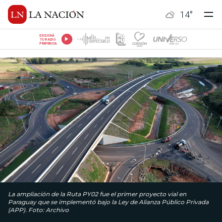
14
°
ESCUCHÁ
TU RADIO
PREFERIDA
La ampliación de la Ruta PY02 fue el primer proyecto vial en
Paraguay que se implementó bajo la Ley de Alianza Público Privada
(APP). Foto: Archivo