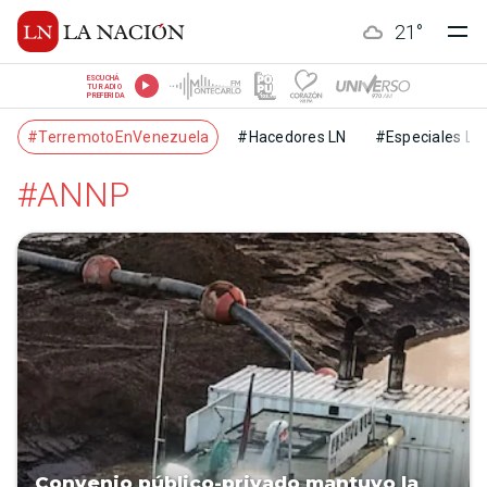
21
°
ESCUCHÁ
TU RADIO
PREFERIDA
#TerremotoEnVenezuela
#Hacedores LN
#Especiales LN
#ANNP
Convenio público-privado mantuvo la