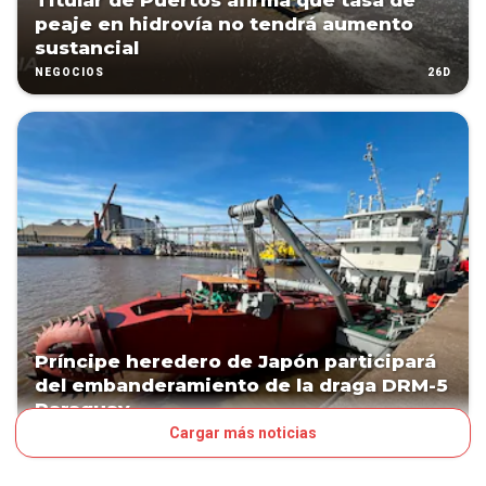
Titular de Puertos afirma que tasa de
peaje en hidrovía no tendrá aumento
sustancial
26D
NEGOCIOS
Príncipe heredero de Japón participará
del embanderamiento de la draga DRM-5
Paraguay
Cargar más noticias
26D
NEGOCIOS