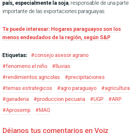
país, especialmente la soja
, responsable de una parte
importante de las exportaciones paraguayas.
Te puede interesar: Hogares paraguayos son los
menos endeudados de la región, según S&P
Etiquetas:
#
consejo asesor agrario
#
fenomeno el niño
#
lluvias
#
rendimientos agricolas
#
precipitaciones
#
temas estrategicos
#
agro paraguayo
#
agricultura
#
ganaderia
#
produccion pecuaria
#
UGP
#
ARP
#
Aprosemp
#
MAG
Déjanos tus comentarios en Voiz