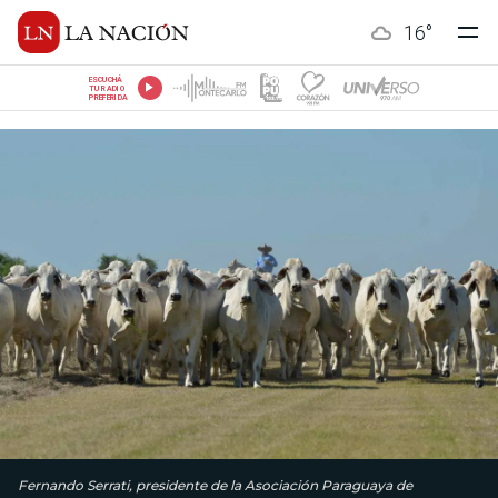
16
°
ESCUCHÁ
TU RADIO
PREFERIDA
Fernando Serrati, presidente de la Asociación Paraguaya de