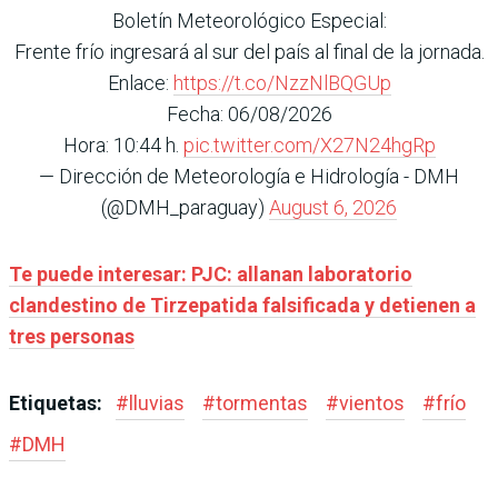
Boletín Meteorológico Especial:
Frente frío ingresará al sur del país al final de la jornada.
Enlace:
https://t.co/NzzNlBQGUp
Fecha: 06/08/2026
Hora: 10:44 h.
pic.twitter.com/X27N24hgRp
— Dirección de Meteorología e Hidrología - DMH
(@DMH_paraguay)
August 6, 2026
Te puede interesar: PJC: allanan laboratorio
clandestino de Tirzepatida falsificada y detienen a
tres personas
Etiquetas:
#
lluvias
#
tormentas
#
vientos
#
frío
#
DMH