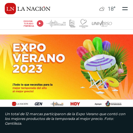
18
°
ESCUCHÁ
TU RADIO
PREFERIDA
Un total de 12 marcas participaron de la Expo Verano que contó con
los mejores productos de la temporada al mejor precio. Foto:
Gentileza.