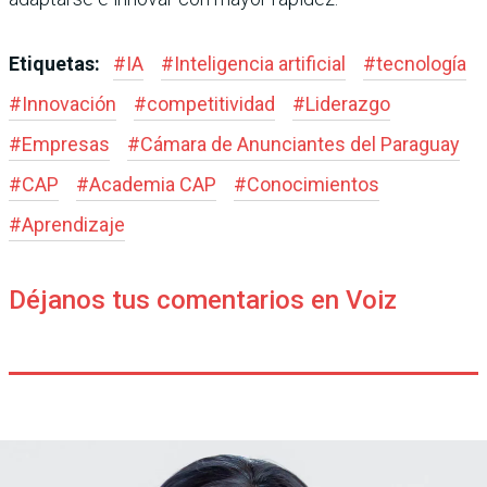
Etiquetas:
#
IA
#
Inteligencia artificial
#
tecnología
#
Innovación
#
competitividad
#
Liderazgo
#
Empresas
#
Cámara de Anunciantes del Paraguay
#
CAP
#
Academia CAP
#
Conocimientos
#
Aprendizaje
Déjanos tus comentarios en Voiz