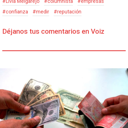
#
Livia Melgarejo
#
columnista
#
empresas
#
confianza
#
medir
#
reputación
Déjanos tus comentarios en Voiz