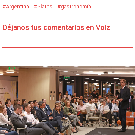
#
Argentina
#
Platos
#
gastronomía
Déjanos tus comentarios en Voiz