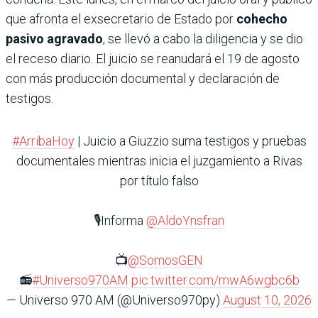
que afronta el exsecretario de Estado por
cohecho
pasivo agravado
, se llevó a cabo la diligencia y se dio
el receso diario. El juicio se reanudará el 19 de agosto
con más producción documental y declaración de
testigos.
#ArribaHoy
| Juicio a Giuzzio suma testigos y pruebas
documentales mientras inicia el juzgamiento a Rivas
por título falso
🎙️Informa
@AldoYnsfran
📺
@SomosGEN
📻
#Universo970AM
pic.twitter.com/mwA6wgbc6b
— Universo 970 AM (@Universo970py)
August 10, 2026