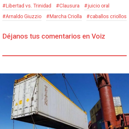
#
Libertad vs. Trinidad
#
Clausura
#
juicio oral
#
Arnaldo Giuzzio
#
Marcha Criolla
#
caballos criollos
Déjanos tus comentarios en Voiz