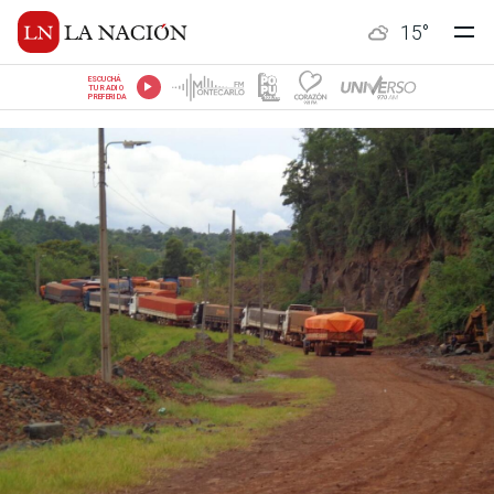
15
°
ESCUCHÁ
TU RADIO
PREFERIDA