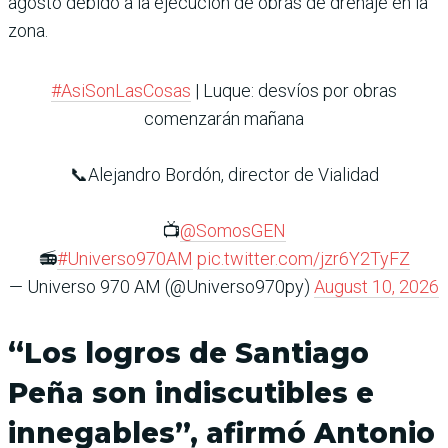
agosto debido a la ejecución de obras de drenaje en la
zona.
#AsiSonLasCosas
| Luque: desvíos por obras
comenzarán mañana
📞Alejandro Bordón, director de Vialidad
📺
@SomosGEN
📻
#Universo970AM
pic.twitter.com/jzr6Y2TyFZ
— Universo 970 AM (@Universo970py)
August 10, 2026
“Los logros de Santiago
Peña son indiscutibles e
innegables”, afirmó Antonio