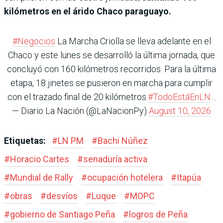
kilómetros en el árido Chaco paraguayo.
#Negocios
La Marcha Criolla se lleva adelante en el
Chaco y este lunes se desarrolló la última jornada, que
concluyó con 160 kilómetros recorridos. Para la última
etapa, 18 jinetes se pusieron en marcha para cumplir
con el trazado final de 20 kilómetros.
#TodoEstáEnLN
…
— Diario La Nación (@LaNacionPy)
August 10, 2026
Etiquetas:
#
LN PM
#
Bachi Núñez
#
Horacio Cartes
#
senaduría activa
#
Mundial de Rally
#
ocupación hotelera
#
Itapúa
#
obras
#
desvíos
#
Luque
#
MOPC
#
gobierno de Santiago Peña
#
logros de Peña