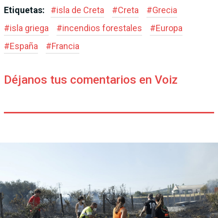
Etiquetas:
#
isla de Creta
#
Creta
#
Grecia
#
isla griega
#
incendios forestales
#
Europa
#
España
#
Francia
Déjanos tus comentarios en Voiz