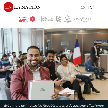
15
°
ESCUCHÁ
TU RADIO
PREFERIDA
El Contrato de Integración Republicana es el documento oficial entre