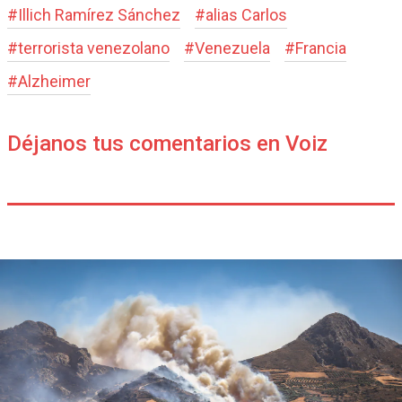
#
Illich Ramírez Sánchez
#
alias Carlos
#
terrorista venezolano
#
Venezuela
#
Francia
#
Alzheimer
Déjanos tus comentarios en Voiz