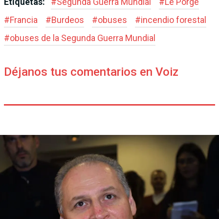
Etiquetas:
#
Segunda Guerra Mundial
#
Le Porge
#
Francia
#
Burdeos
#
obuses
#
incendio forestal
#
obuses de la Segunda Guerra Mundial
Déjanos tus comentarios en Voiz