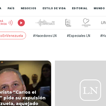
A
PAÍS
NEGOCIOS
ESTILO DE VIDA
EDITORIAL
MUNDO
HÁ
ERIDA
toEnVenezuela
#Hacedores LN
#Especiales LN
#Ha
orista “Carlos el
” pide su expulsión
zuela, aquejado