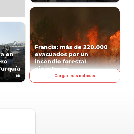
Francia: más de 220.000
ua en
evacuados por un
ero
incendio forestal
Turquía
gigantesco
Cargar más noticias
8D
12D
MUNDO