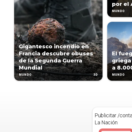
por el
MUNDO
Gigantesco incendio en
Francia descubre obuses
El fueg
de la Segunda Guerra
griega
Mundial
a 8.00
3D
MUNDO
MUNDO
Publicitar /cont
La Nación