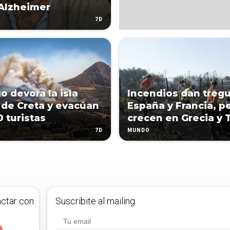
 Alzheimer
7D
o devora la isla
Incendios dan treg
 de Creta y evacúan
España y Francia, p
0 turistas
crecen en Grecia y 
7D
MUNDO
actar con
Suscribite al mailing.