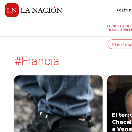
POLÍTIC
ELEGÍ Y
ESCUC
TU RADIO
PREF
#Terremo
#Francia
El terr
Chacal
a Vene