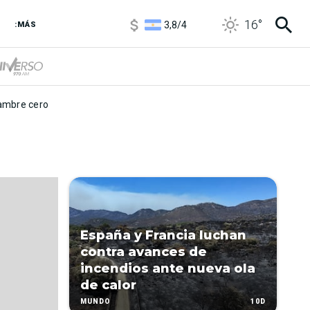
1100
/
1160
16
°
3,8
/
4
:MÁS
6850
/
7200
5900
/
5960
mbre cero
España y Francia luchan
contra avances de
incendios ante nueva ola
de calor
10D
MUNDO