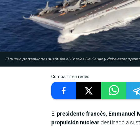
El nuevo portaaviones sustituirá al Charles De Gaulle y debe estar opera
Compartir en redes
El
presidente francés, Emmanuel 
propulsión nuclear
destinado a susti