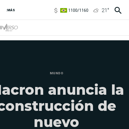
1100
/
1160
21
°
3,8
/
4
:MÁS
6850
/
7200
5900
/
5960
MUNDO
acron anuncia la
construcción de
nuevo