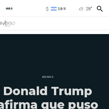
3,8
/
4
28
°
6850
/
7200
:MÁS
5900
/
5960
MUNDO
Donald Trump
afirma que puso