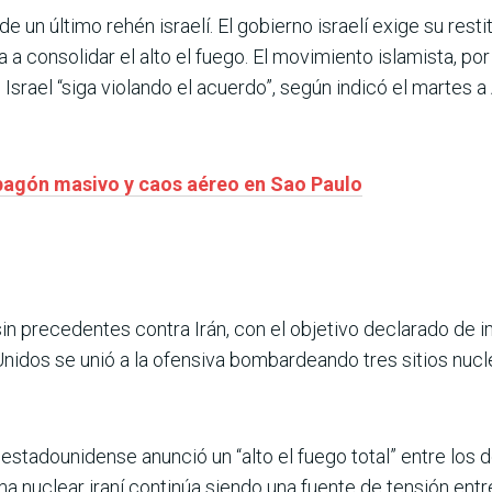
un último rehén israelí. El gobierno israelí exige su rest
 a consolidar el alto el fuego. El movimiento islamista, po
Israel “siga violando el acuerdo”, según indicó el martes
pagón masivo y caos aéreo en Sao Paulo
 sin precedentes contra Irán, con el objetivo declarado de
idos se unió a la ofensiva bombardeando tres sitios nuclea
 estadounidense anunció un “alto el fuego total” entre los 
ma nuclear iraní continúa siendo una fuente de tensión entr