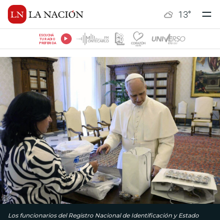
13
°
ESCUCHÁ
TU RADIO
PREFERIDA
Los funcionarios del Registro Nacional de Identificación y Estado