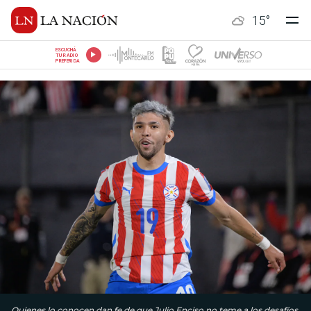
15
°
ESCUCHÁ
TU RADIO
PREFERIDA
Quienes lo conocen dan fe de que Julio Enciso no teme a los desafíos