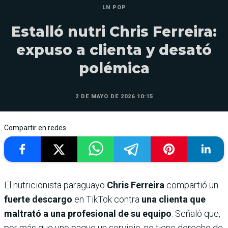
LN POP
Estalló nutri Chris Ferreira:
expuso a clienta y desató
polémica
2 DE MAYO DE 2026 10:15
Compartir en redes
El nutricionista paraguayo
Chris Ferreira
compartió un
fuerte descargo
en TikTok contra
una clienta que
maltrató a
una profesional de su equipo
. Señaló que,
por más que uno pague un servicio, no tiene derecho de