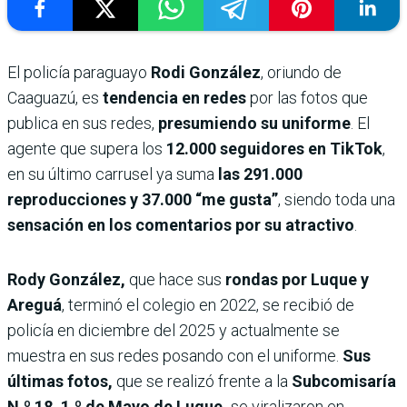
El policía paraguayo
Rodi González
, oriundo de
Caaguazú, es
tendencia en redes
por las fotos que
publica en sus redes,
presumiendo su uniforme
. El
agente que supera los
12.000 seguidores en TikTok
,
en su último carrusel ya suma
las 291.000
reproducciones y 37.000 “me gusta”
, siendo toda una
sensación en los comentarios por su atractivo
.
Rody González,
que hace sus
rondas por Luque y
Areguá
, terminó el colegio en 2022, se recibió de
policía en diciembre del 2025 y actualmente se
muestra en sus redes posando con el uniforme.
Sus
últimas fotos,
que se realizó frente a la
Subcomisaría
N.º 18, 1.º de Mayo
de Luque,
se viralizaron en