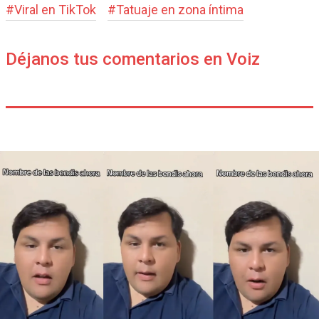
#
Viral en TikTok
#
Tatuaje en zona íntima
Déjanos tus comentarios en Voiz