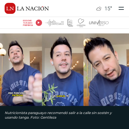
15
°
ESCUCHÁ
TU RADIO
PREFERIDA
Nutricionista paraguayo recomendó salir a la calle sin sostén y
usando tanga. Foto: Gentileza