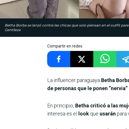
Betha Borba se lanzó contra las chicas que solo piensan en el outfit para 
Gentileza
Compartir en redes
La influencer paraguaya
Betha Borb
de personas que le ponen “nervia”
En principio,
Betha criticó a las mu
interesa es el
look
que
usarán
para 