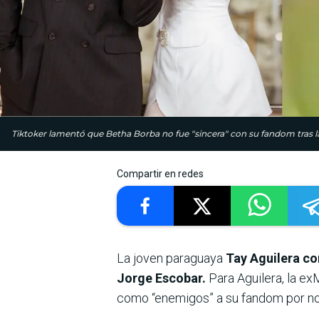
Tiktoker lamentó que Betha Borba no fue "sincera" con su fandom tras la 
Compartir en redes
La joven paraguaya
Tay Aguilera co
Jorge Escobar.
Para Aguilera, la e
como “enemigos” a su fandom por no 