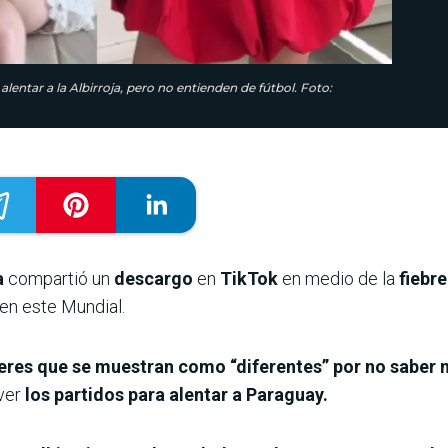
alentar a la Albirroja, pero no entienden de fútbol. Foto:
a
compartió un
descargo
en
TikTok
en medio de la
fiebre
en este Mundial.
jeres que se muestran como “diferentes” por no saber 
ver
los partidos para alentar a Paraguay.