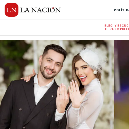
POLÍTIC
ELEGÍ Y
ESCUC
TU RADIO
PREF