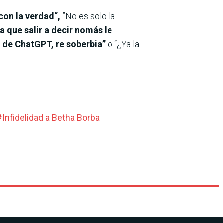
con la verdad“,
”No es solo la
ía que salir a decir nomás le
n de ChatGPT, re soberbia”
o “¿Ya la
#
Infidelidad a Betha Borba