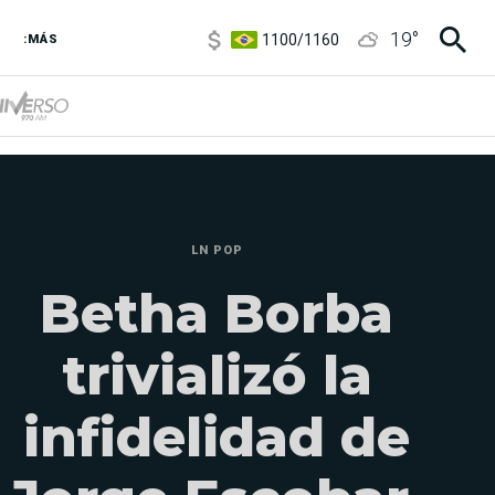
1100
/
1160
19
°
:MÁS
3,8
/
4
6850
/
7200
5900
/
5960
LN POP
Betha Borba
trivializó la
infidelidad de